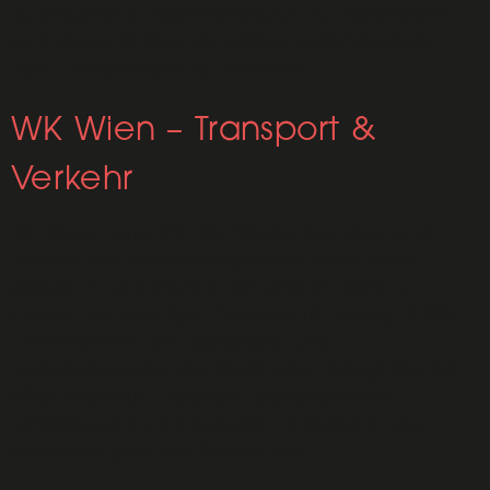
zu reduzieren, Eigenverbrauch zu maximieren
und Unternehmen langfristig unabhängiger
vom Energiemarkt zu machen.
WK Wien – Transport &
Verkehr
Wir freuen uns, mit der Sparte Transport und
Verkehr der Wirtschaftskammer Wien einen
starken neuen Partner an unserer Seite zu
haben. Als wichtige Plattform für knapp 8.700
Unternehmen der Mobilitäts- und
Verkehrsbranche der Stadt Wien bringt die WK
Wien wertvolle Expertise, praxisrelevante
Unterstützung und aktuelle Einblicke in die
Entwicklungen des Sektors mit.