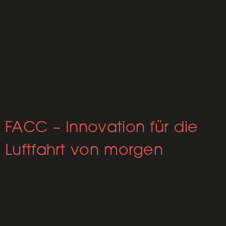
Verankerung steht – und heute das größte
Finanzinstitut der Steiermark ist.
Im Unternehmensbereich begleitet die
Steiermärkische Sparkasse Unternehmen bei
Finanzierungsfragen und
setzt einen klaren Fokus auf die finanzielle
Gesundheit -als Grundlage für gesundes
Wachstum und Zukunftssicherheit.
FACC – Innovation für die
Luftfahrt von morgen
Als Partner aller großen Luftfahrthersteller
weltweit entwickelt und fertigt die FACC
Lösungen für Passagierflugzeuge, Business Jets
sowie Passagier- und Logistikdrohnen. Das
Produktportfolio reicht von Landeklappen bis