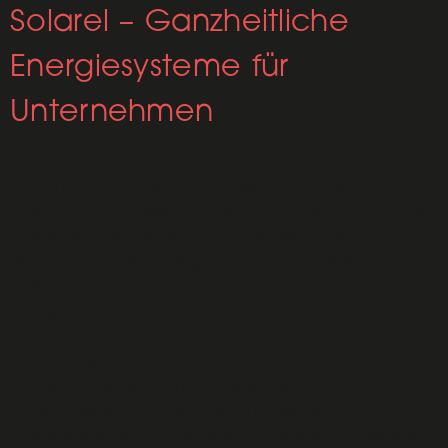
Solarel – Ganzheitliche
Energiesysteme für
Unternehmen
Die Anforderungen an die Energieversorgung
von Unternehmen haben sich grundlegend
verändert. Photovoltaik ist heute nicht mehr die
alleinige Lösung, sondern ein wichtiger
Baustein eines intelligenten Gesamtsystems.
Solarel entwickelt und realisiert ganzheitliche
Energiekonzepte, die Photovoltaik,
Batteriespeicher, Ladeinfrastruktur für PKW und
E-LKW sowie intelligentes Energiemanagement
zu einem wirtschaftlich optimierten
Gesamtsystem verbinden. Ziel ist es,
Energiekosten nachhaltig zu senken, Lastspitzen