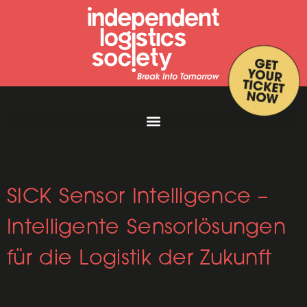
ARCHIV:
PARTNERS
SICK Sensor Intelligence –
Intelligente Sensorlösungen
für die Logistik der Zukunft
SICK ist ein weltweit führendes