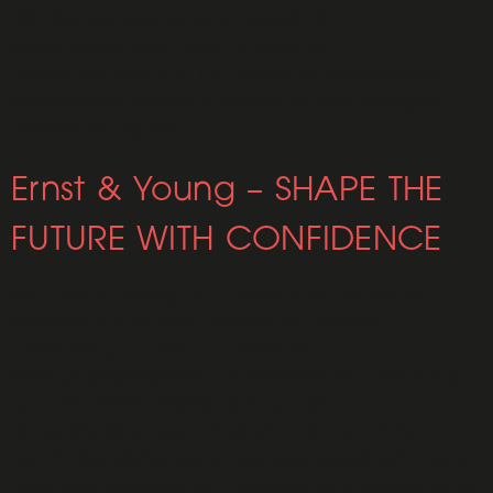
Ob Standortvernetzung, Cloud- &
Securitylösungen oder smarte IoT
Anwendungen z.B. im Fuhrparkmanagement:
zuverlässige Kommunikation ist das Rückgrat
moderner Logistik.
Ernst & Young – SHAPE THE
FUTURE WITH CONFIDENCE
Mit Ernst & Young (EY) gewinnen wir einen
weltweit führenden Partner im Bereich
Consulting. EY steht für höchste
Beratungskompetenz, internationale Erfahrung
und ein tiefes Verständnis für die
Herausforderungen moderner Unternehmen.
Durch die Verbindung aus strategischem Know-
how, technologischer Expertise und praxisnaher