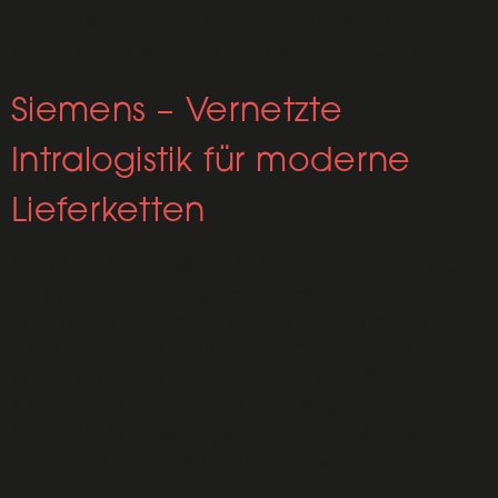
Umsetzung begleitet EY Organisationen
nachhaltig auf ihrem Weg der Transformation.
Siemens – Vernetzte
Intralogistik für moderne
Lieferketten
Die globale Wirtschaft ist in ständigem Wandel,
und mit ihr die Anforderungen an die Logistik.
Unternehmen stehen vor der Herausforderung,
ihre Lieferketten resilienter, effizienter und
nachhaltiger zu gestalten. Siemens bietet
innovative Automatisierungs- und
Digitalisierungslösungen für eine resiliente,
effiziente und nachhaltige Logistik.