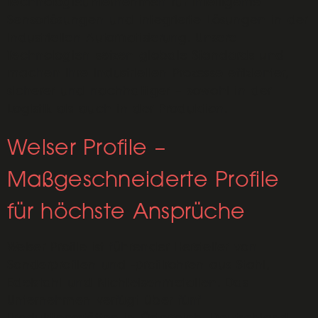
Technologieunternehmen für intelligente
Sensorlösungen und integrierte Lösungen in der
industriellen Automatisierung. Unsere
Technologien setzen globale Standards und
machen Ihre industriellen Prozesse effizienter,
sicherer und nachhaltiger – sowohl in der
Logistik als auch in der Produktion.
Welser Profile –
Maßgeschneiderte Profile
für höchste Ansprüche
Welser Profile ist führender Hersteller von
Sonderprofilen und -profilrohren aus Stahl,
Edelstahl und Nichteisenmetallen. Das
Unternehmen verfügt über fünf
Produktionsstätten in Österreich, Deutschland