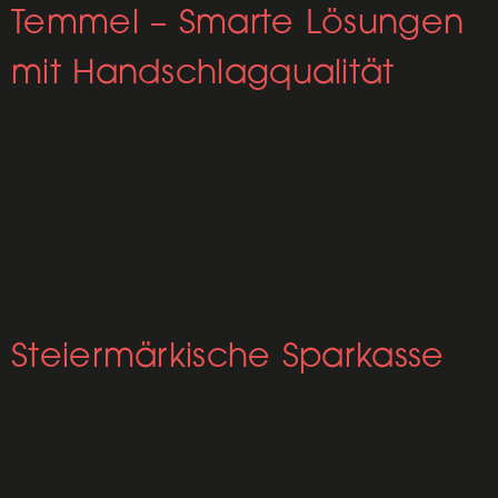
Temmel – Smarte Lösungen
mit Handschlagqualität
Ein starkes Netzwerk lebt von starken Partnern –
umso mehr freut es uns, Temmel Logistik bei
uns begrüßen zu dürfen. Das Unternehmen
deckt zentrale Bereiche der Logistik ab, von
Transportlösungen über Lagerung bis hin zu
individuell entwickelten Konzepten entlang der
gesamten Supply Chain.
Steiermärkische Sparkasse
Mit der Steiermärkischen Sparkasse gewinnt
unser Netzwerk eine starke Partnerin, die seit
über 200 Jahren
für Vertrauen, Stabilität und regionale