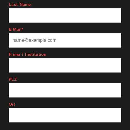
Last Name
E-Mail*
Firma / Institution
PLZ
Ort