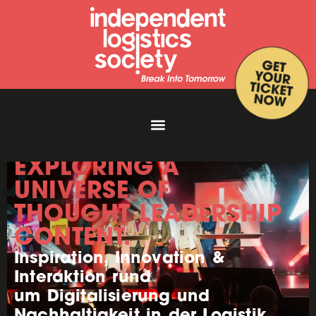
EXPLORING A
UNIVERSE OF
THOUGHT LEADERSHIP
CONTENT.
Inspiration, Innovation &
Interaktion rund
um Digitalisierung und
Nachhaltigkeit in der Logistik.