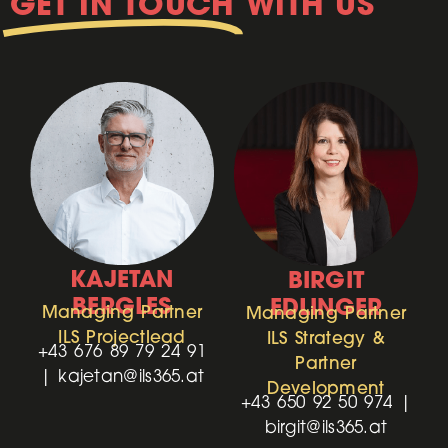
GET IN TOUCH
WITH US
KAJETAN
BIRGIT
BERGLES
EDLINGER
Managing Partner
Managing Partner
ILS Projectlead
ILS Strategy &
+43 676 89 79 24 91
Partner
|
kajetan@ils365.at
Development
+43 650 92 50 974 |
birgit@ils365.at