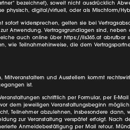
rtner“ bezeichnet), soweit nicht ausdrücklich Abwe
e physisch, digital/virtuell, oder als Mischform/Hy
ht sofort widersprechen, gelten sie bei Vertragsab
ur Anwendung. Vertragsgrundlagen sind, neben d
elche auch online über https://ils365.at abrufbar s
, wie Teilnahmehinweise, die dem Vertragspartne
, Mitveranstaltern und Ausstellern kommt rechtswir
ngegangen ist.
ranstaltungen schriftlich per Formular, per E-Mai
vor dem jeweiligen Veranstaltungsbeginn möglich
Recht, Teilnehmer abzulehnen, insbesondere dann, 
eldung zur Veranstaltung verspätet erfolgt. Nach 
nerierte Anmeldebestätigung per Mail retour. M