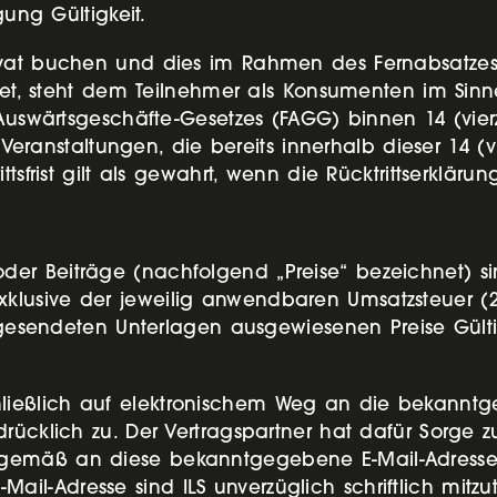
gung Gültigkeit.
ivat buchen und dies im Rahmen des Fernabsatzes
rnet, steht dem Teilnehmer als Konsumenten im Sin
d Auswärtsgeschäfte-Gesetzes (FAGG) binnen 14 (v
ür Veranstaltungen, die bereits innerhalb dieser 1
tsfrist gilt als gewahrt, wenn die Rücktrittserkläru
r Beiträge (nachfolgend „Preise“ bezeichnet) sin
lusive der jeweilig anwendbaren Umsatzsteuer (2
ugesendeten Unterlagen ausgewiesenen Preise Gültig
ießlich auf elektronischem Weg an die bekanntg
rücklich zu. Der Vertragspartner hat dafür Sorge z
gemäß an diese bekanntgegebene E-Mail-Adresse 
-Adresse sind ILS unverzüglich schriftlich mitzute