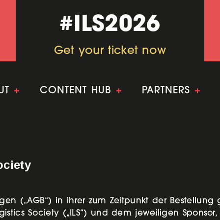
#ILS2026
#ILS2026
Get your ticket now
Get your ticket now
UT
+
CONTENT HUB
+
PARTNERS
+
ociety
n („AGB“) in ihrer zum Zeitpunkt der Bestellung g
tics Society („ILS“) und dem jeweiligen Sponsor, M