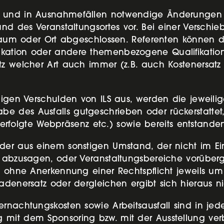
g und in Ausnahmefällen notwendige Änderungen
und des Veranstaltungsortes vor. Bei einer Versch
itraum oder Ort abgeschlossen. Referenten können 
kation oder andere themenbezogene Qualifikation
 welcher Art auch immer (z.B. auch Kostenersatz fü
nigen Verschulden von ILS aus, werden die jeweilig
e des Ausfalls gutgeschrieben oder rückerstatte
its erfolgte Webpräsenz etc.) sowie bereits entst
der aus einem sonstigen Umstand, der nicht im Ein
n abzusagen, oder Veranstaltungsbereiche vorüber
ch ohne Anerkennung einer Rechtspflicht jeweils u
adenersatz oder dergleichen ergibt sich hieraus ni
ernachtungskosten sowie Arbeitsausfall sind in je
 mit dem Sponsoring bzw. mit der Ausstellung ve