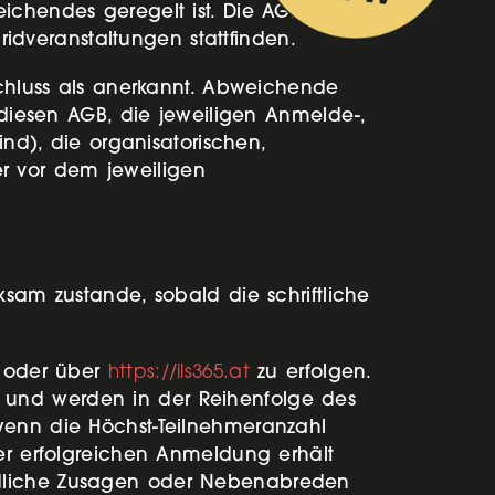
ichendes geregelt ist. Die AGB gelten
bridveranstaltungen stattfinden.
schluss als anerkannt. Abweichende
iesen AGB, die jeweiligen Anmelde-,
ind), die organisatorischen,
r vor dem jeweiligen
ksam zustande, sobald die schriftliche
l oder über
https://ils365.at
zu erfolgen.
 und werden in der Reihenfolge des
wenn die Höchst-Teilnehmeranzahl
der erfolgreichen Anmeldung erhält
ündliche Zusagen oder Nebenabreden