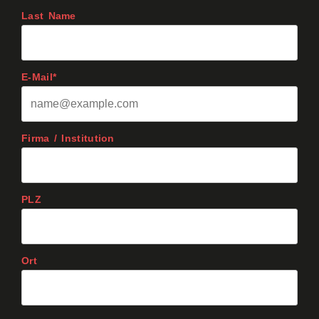
Last Name
E-Mail*
Firma / Institution
PLZ
Ort