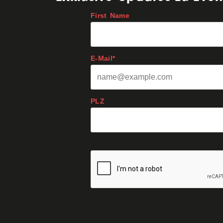
First Name
E-Mail*
PLZ