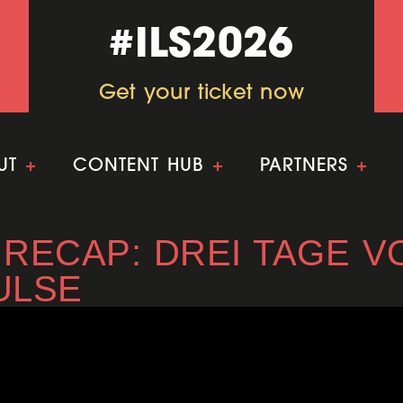
#ILS2026
#ILS2026
Get your ticket now
Get your ticket now
UT
+
CONTENT HUB
+
PARTNERS
+
T RECAP: DREI TAGE 
ULSE