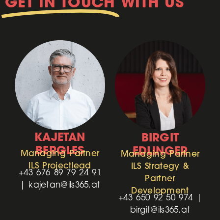
GET IN TOUCH
WITH US
KAJETAN
BIRGIT
BERGLES
EDLINGER
Managing Partner
Managing Partner
ILS Projectlead
ILS Strategy &
+43 676 89 79 24 91
Partner
|
kajetan@ils365.at
Development
+43 650 92 50 974 |
birgit@ils365.at