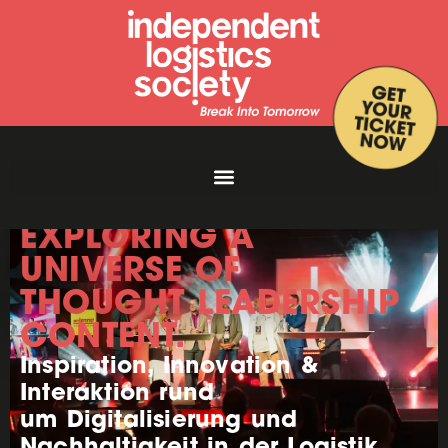
EXPLORING A
UNIVERSE OF
THOUGHT LEADERSHIP
CONTENT.
Inspiration, Innovation &
Interaktion rund
um Digitalisierung und
Nachhaltigkeit in der Logistik.