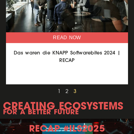
READ NOW
Das waren die KNAPP Softwarebites 2024 |
RECAP
1
2
3
CREATING ECOSYSTEMS
FOR A BETTER FUTURE
RECAP #ILS2025