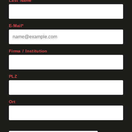
Last Name
E-Mail*
Firma / Institution
PLZ
Ort