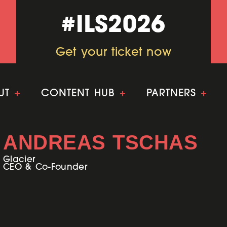
#ILS2026
#ILS2026
Get your ticket now
Get your ticket now
UT
+
CONTENT HUB
+
PARTNERS
+
ANDREAS TSCHAS
Glacier
CEO & Co-Founder