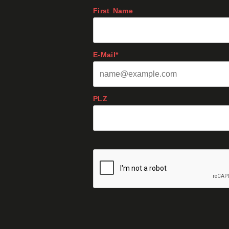
First Name
E-Mail*
PLZ