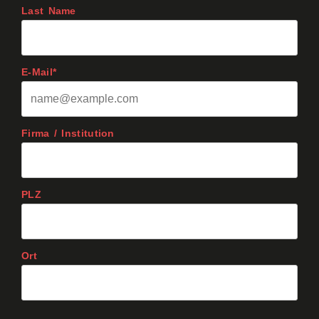
Last Name
E-Mail*
Firma / Institution
PLZ
Ort