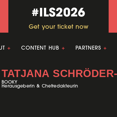
#ILS2026
#ILS2026
Get your ticket now
Get your ticket now
UT
+
CONTENT HUB
+
PARTNERS
+
TATJANA SCHRÖDER
BOOKY
Herausgeberin & Chefredakteurin