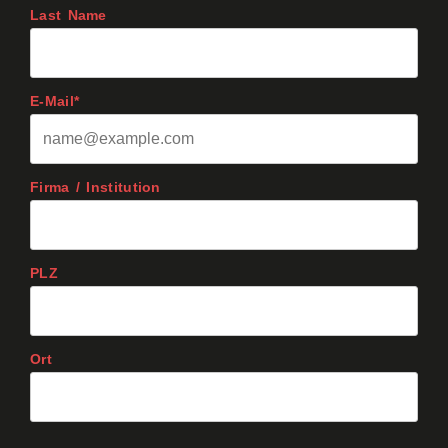
Last Name
E-Mail*
Firma / Institution
PLZ
Ort