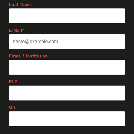
Last Name
E-Mail*
Firma / Institution
PLZ
Ort