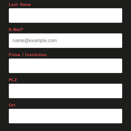
Last Name
E-Mail*
Firma / Institution
PLZ
Ort