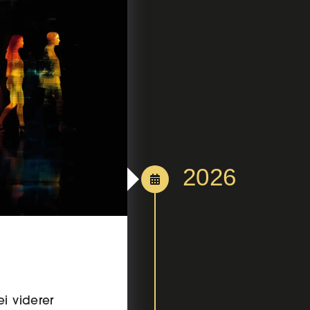
2026
i viderer