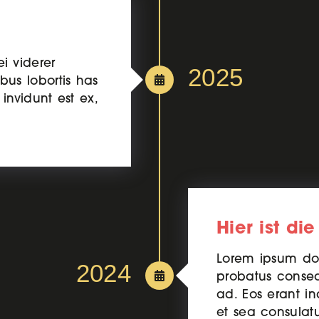
i viderer
2025
bus lobortis has
invidunt est ex,
Hier ist die
Lorem ipsum dol
2024
probatus conseq
ad. Eos erant in
et sea consulat