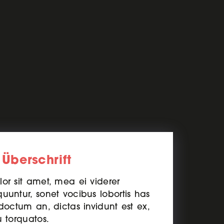
 Überschrift
or sit amet, mea ei viderer
uuntur, sonet vocibus lobortis has
doctum an, dictas invidunt est ex,
u torquatos.