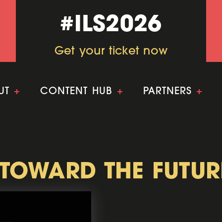
#ILS2026
#ILS2026
Get your ticket now
Get your ticket now
UT
+
CONTENT HUB
+
PARTNERS
+
TOWARD THE FUTUR