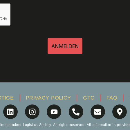
ANMELDEN
OTICE
PRIVACY POLICY
GTC
FAQ
ndependent Logistics Society. All rights reserved. All information is provide