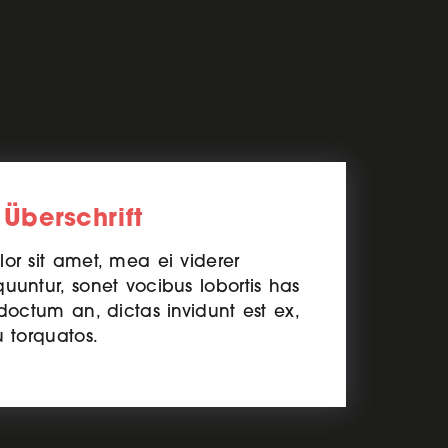
 Überschrift
or sit amet, mea ei viderer
uuntur, sonet vocibus lobortis has
doctum an, dictas invidunt est ex,
u torquatos.