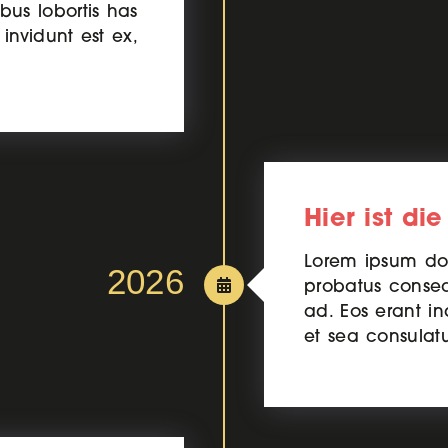
bus lobortis has
invidunt est ex,
Hier ist die
Lorem ipsum dol
2026
probatus conseq
ad. Eos erant in
et sea consulat