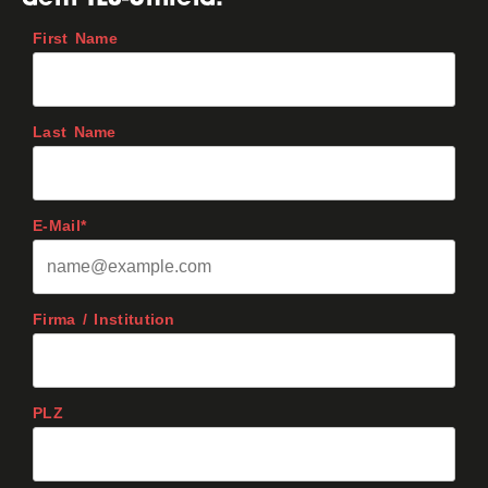
First Name
Last Name
E-Mail*
Firma / Institution
PLZ