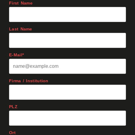
First Name
Last Name
E-Mail*
Firma / Institution
PLZ
Ort