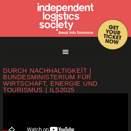
ELISABETH ZEHETNER | ZUKUNFT
DURCH NACHHALTIGKEIT |
BUNDESMINISTERIUM FÜR
WIRTSCHAFT, ENERGIE UND
TOURISMUS | ILS2025