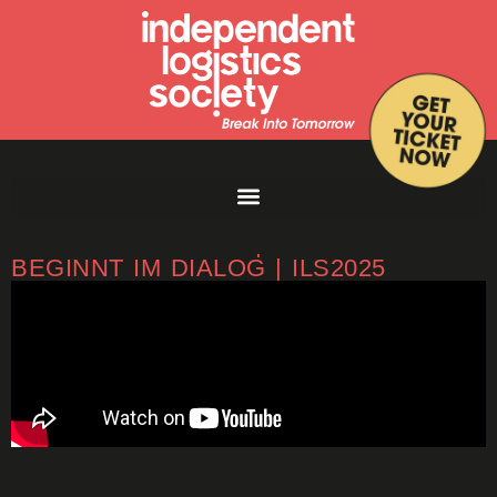
HARALD KOPETER | DIE ZUKUNFT
BEGINNT IM DIALOG | ILS2025