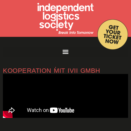
KITCHENTALK2 | FULL VERSION IN
KOOPERATION MIT IVII GMBH