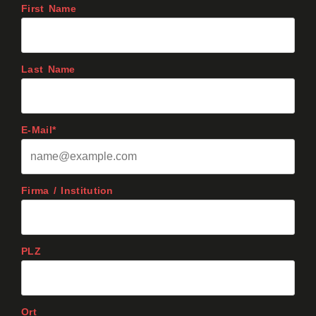
First Name
Last Name
E-Mail*
Firma / Institution
PLZ
Ort