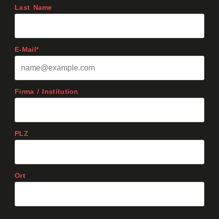
Last Name
E-Mail*
Firma / Institution
PLZ
Ort