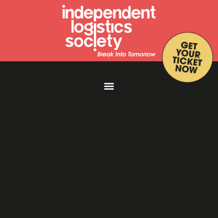
Seit mehr als 25 Jahren steht Antenne
Steiermark für moderne Regionalität und
spürbare Nähe zu den Hörer:innen. Unter dem
„Meine Hits. Meine Steiermark.“
Motto
spielt
der Sender täglich die Lieblingsmusik der
Steirer:innen und liefert das beste regionale
Service: Verkehr, Blitzer, Wetter und Nachrichten
– immer fünf Minuten früher informiert.
Schneller, verlässlicher und vor allem näher
dran an den Menschen.