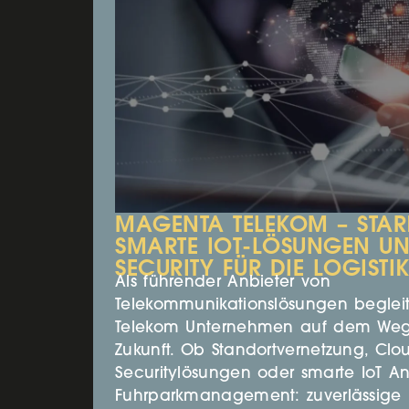
MAGENTA TELEKOM – STARK
SMARTE IOT-LÖSUNGEN UN
SECURITY FÜR DIE LOGISTI
Als führender Anbieter von
Telekommunikationslösungen beglei
Telekom Unternehmen auf dem Weg i
Zukunft. Ob Standortvernetzung, Clo
Securitylösungen oder smarte IoT 
Fuhrparkmanagement: zuverlässige 