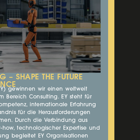
G – SHAPE THE FUTURE
ENCE
EY) gewinnen wir einen weltweit
m Bereich Consulting. EY steht für
ompetenz, internationale Erfahrung
tändnis für die Herausforderungen
men. Durch die Verbindung aus
-how, technologischer Expertise und
ung begleitet EY Organisationen