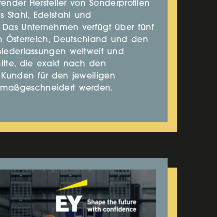
ührender Hersteller von Sonderprofilen
s Stahl, Edelstahl und
. Das Unternehmen verfügt über fünf
in Österreich, Deutschland und den
niederlassungen weltweit und
itte, die exakt nach den
Kunden für den jeweiligen
maßgeschneidert werden.