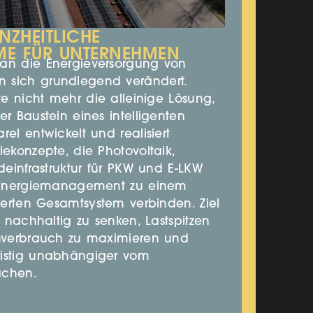
NZHEITLICHE
ME FÜR UNTERNEHMEN
an die Energieversorgung von
 sich grundlegend verändert.
ute nicht mehr die alleinige Lösung,
er Baustein eines intelligenten
el entwickelt und realisiert
iekonzepte, die Photovoltaik,
adeinfrastruktur für PKW und E-LKW
s Energiemanagement zu einem
mierten Gesamtsystem verbinden. Ziel
n nachhaltig zu senken, Lastspitzen
enverbrauch zu maximieren und
ristig unabhängiger vom
achen.