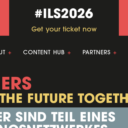
#ILS2026
#ILS2026
Get your ticket now
Get your ticket now
UT
+
CONTENT HUB
+
PARTNERS
+
ERS
 THE FUTURE TOGETH
R SIND TEIL EINES