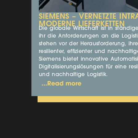
SIEMENS – VERNETZTE INTR
MODERNE LIEFERKETTEN
Die globale Wirtschaft ist in ständ
ihr die Anforderungen an die Logis
stehen vor der Herausforderung, ihre
resilienter, effizienter und nachhaltig
Siemens bietet innovative Automatis
Digitalisierungslösungen für eine resil
und nachhaltige Logistik.