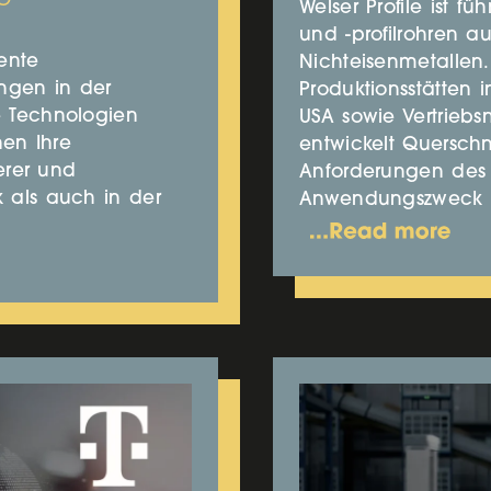
Welser Profile ist f
und -profilrohren au
ente
Nichteisenmetallen
ungen in der
Produktionsstätten 
re Technologien
USA sowie Vertriebs
en Ihre
entwickelt Querschn
herer und
Anforderungen des 
k als auch in der
Anwendungszweck 