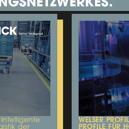
NGSNETZWERKES.
WELSER PROFIL
Intelligente
ROFILE FÜR H
istik der