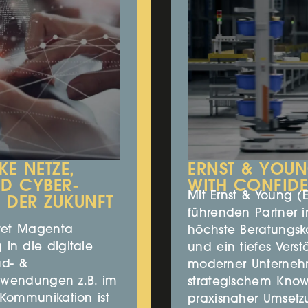
E NETZE,
ERNST & YOUN
D CYBER-
WITH CONFID
Mit Ernst & Young (
K DER ZUKUNFT
führenden Partner i
tet Magenta
höchste Beratungsk
n die digitale
und ein tiefes Vers
ud- &
moderner Unterneh
Anwendungen z.B. im
strategischem Know
Kommunikation ist
praxisnaher Umsetz