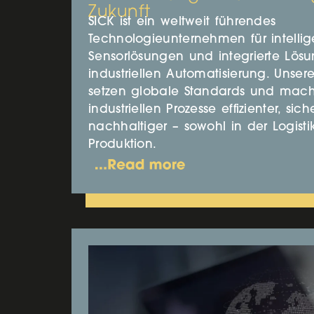
Zukunft
SICK ist ein weltweit führendes
Technologieunternehmen für intellig
Sensorlösungen und integrierte Lös
industriellen Automatisierung. Unse
setzen globale Standards und mach
industriellen Prozesse effizienter, sic
nachhaltiger – sowohl in der Logisti
Produktion.