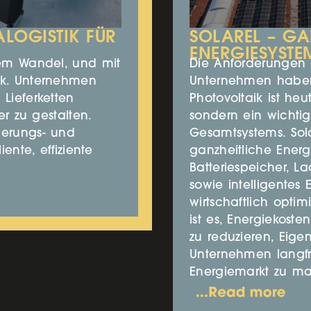
ALOGISTIK FÜR
SOLAREL – GA
ENERGIESYSTE
igem Wandel, und mit
Die Anforderungen 
tik. Unternehmen
Unternehmen haben
 Lieferketten
Photovoltaik ist he
er zu gestalten.
sondern ein wichtig
ierungs- und
Gesamtsystems. Solar
iente, effiziente
ganzheitliche Energ
Batteriespeicher, L
sowie intelligente
wirtschaftlich opti
ist es, Energiekoste
zu reduzieren, Eig
Unternehmen langf
Energiemarkt zu m