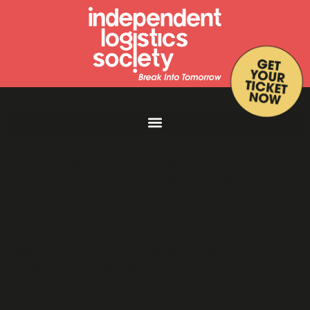
1989 in Österreich gegründet, ist die FACC heute
weltweit mit rund 4.000 Mitarbeiterinnen und
Mitarbeitern an 15 internationalen Standorten
tätig – mit Werken in Österreich, Kroatien, den
USA und Kanada. Die Vision: Gemeinsam mit
ihren Kunden Lösungen für eine noch
effizientere und nachhaltigere Luftfahrt von
morgen zu entwickeln.
Wir freuen uns sehr, FACC als starken Partner bei