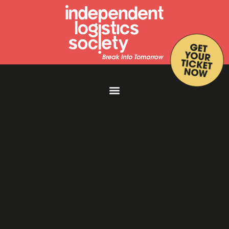
Gerade in der Intralogistik eröffnet
hyperspektrale Sensorik neue Möglichkeiten:
Materialströme können präziser analysiert,
Qualitätsmerkmale automatisiert erkannt und
Prozesse transparenter gesteuert werden.
Anwendungen reichen vom Wareneingang
über Sortier- und Recyclingprozesse bis hin zu
Produktionsversorgung und automatisierter
Fördertechnik – insbesondere dort, wo
konventionelle Bildverarbeitungssysteme an