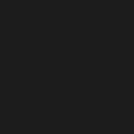
Grenzen stoßen.
Headwall Technologien unterstützen
Unternehmen dabei, Prozesse effizienter und
konsistenter zu gestalten. Im Fokus stehen dabei
eine zuverlässige Datenerfassung, hohe
Datenqualität sowie die Integration in
bestehende industrielle Umgebungen – auch
bei hohen Durchsatzraten und anspruchsvollen
Bedingungen.
Mit hyperspektraler Bildgebung unterstützt
Headwall Unternehmen dabei, industrielle
Prozesse besser zu verstehen und datenbasierte
Anwendungen in der Praxis umzusetzen.
Wir freuen uns sehr, Headwall als starken Partner
bei ILS willkommen zu heißen und gemeinsam
Innovation, technologische Exzellenz und