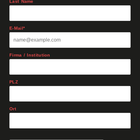
Last Name
E-Mail*
Firma / Institution
PLZ
Ort