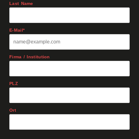
Last Name
E-Mail*
Firma / Institution
PLZ
Ort