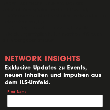
Neben technischer Exzellenz legt das
Unternehmen großen Wert auf Qualität,
Informationssicherheit und eine wertschätzende
Unternehmenskultur.
Flexible Arbeitsmodelle und individuelle
Entwicklungsmöglichkeiten machen NTS auch
als Arbeitgeber attraktiv.
NETWORK INSIGHTS
Exklusive Updates zu Events,
neuen Inhalten und Impulsen aus
dem ILS-Umfeld.
First Name