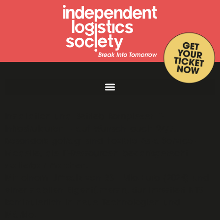
Für rund 1.000 Kunden übernimmt NTS Planung,
Installation und Betrieb komplexer IT-
Infrastrukturen – auf Wunsch auch 24/7.
Besonders gefragt sind flexible As-a-Service-
Modelle, die IT-Ressourcen bedarfsgerecht
skalierbar machen.
Mit einem Umsatz von 331 Mio. Euro (2024) und
einer stabilen Eigentümerstruktur investiert NTS
kontinuierlich in neue Technologien und
Märkte.