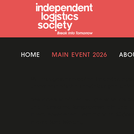
HOME
MAIN EVENT 2026
ABO
Mit maßgeschneiderten Finanzierungsl
unternehmerische Entwicklungen unterstü
Besonders schätzen wir die Rolle als Spa
und Transformationsprozesse ein und un
ihrem erweiterten Heimmarkt in Südost
Internationalisierung.