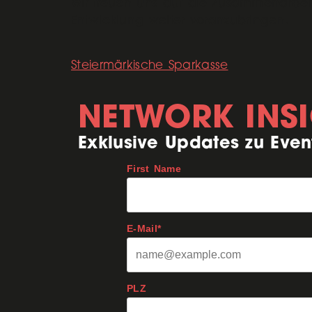
Wir freuen uns auf die Zusammenarbei
Entwicklung weiter voranzubringen.
Steiermärkische Sparkasse
NETWORK INS
Exklusive Updates zu Even
First Name
E-Mail*
PLZ