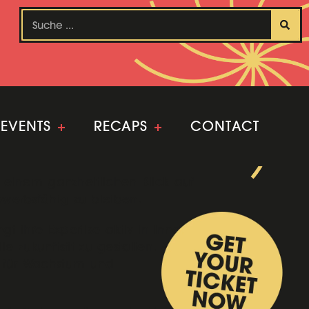
EVENTS
+
RECAPS
+
CONTACT
 einem ganzheitlichen Blick auf
bewerbsfähig zu bleiben.
gt ihre Expertise aktiv in Innovations-
 zukunftsfit zu gestalten. Auch in
en für Wachstum und