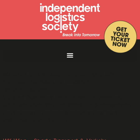
Gemeinsam möchten wir neue Perspektiven
schaffen und innovative Ideen rund um
Transport, Logistik und Mobilität
weiterentwickeln.
Wir sind überzeugt, dass diese Partnerschaft
viele wertvolle Impulse liefern und spannende
gemeinsame Projekte hervorbringen wird.
Willkommen im ILS-Netzwerk!