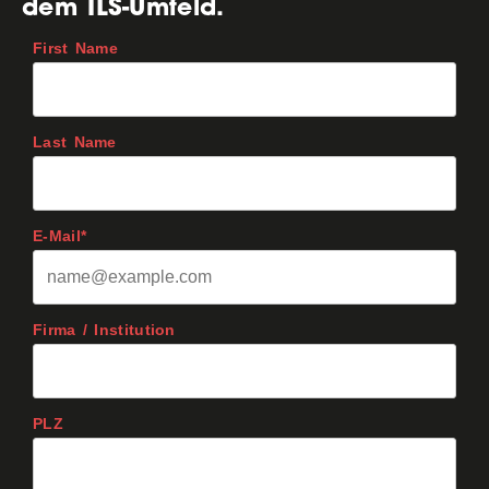
dem ILS-Umfeld.
First Name
Last Name
E-Mail*
Firma / Institution
PLZ