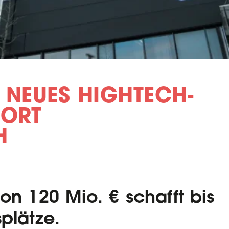
 NEUES HIGHTECH-
DORT
H
on 120 Mio. € schafft bis
plätze.