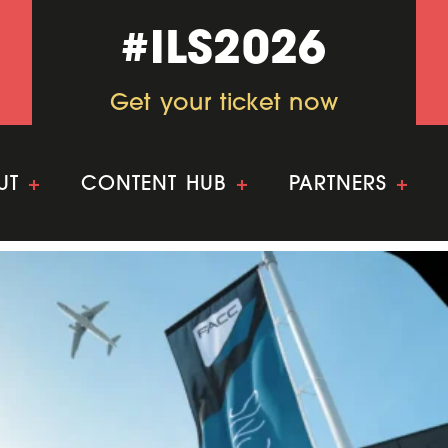
#ILS2026
#ILS2026
Get your ticket now
Get your ticket now
UT
+
CONTENT HUB
+
PARTNERS
+