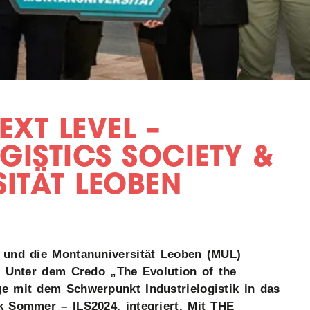
XT LEVEL –
GISTICS SOCIETY &
ITÄT LEOBEN
) und die Montanuniversität Leoben (MUL)
t. Unter dem Credo „The Evolution of the
ge mit dem Schwerpunkt Industrielogistik in das
ik Sommer – ILS2024, integriert. Mit THE