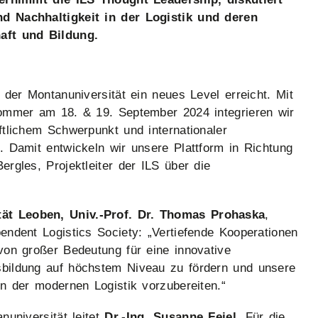
d Nachhaltigkeit in der Logistik und deren
aft und Bildung.
 der Montanuniversität ein neues Level erreicht. Mit
Sommer am 18. & 19. September 2024 integrieren wir
ftlichem Schwerpunkt und internationaler
. Damit entwickeln wir unsere Plattform in Richtung
rgles, Projektleiter der ILS über die
tät Leoben, Univ.-Prof. Dr. Thomas Prohaska
,
endent Logistics Society: „Vertiefende Kooperationen
von großer Bedeutung für eine innovative
bildung auf höchstem Niveau zu fördern und unsere
n der modernen Logistik vorzubereiten.“
nuniversität leitet
Dr.-Ing. Susanne Feiel
. Für die