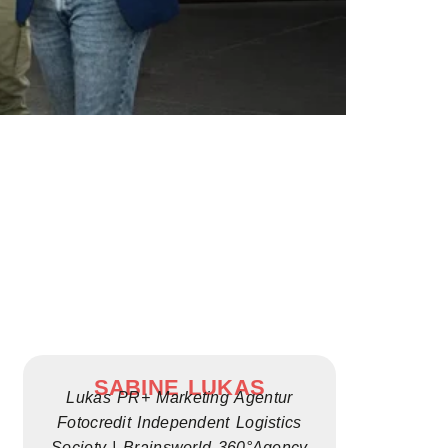
SABINE LUKAS
Lukas PR+ Marketing Agentur
Fotocredit Independent Logistics
Society | Brainsworld 360°Agency