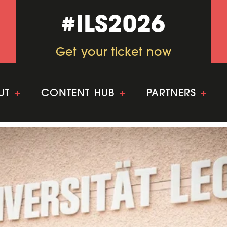
#ILS2026
#ILS2026
Get your ticket now
Get your ticket now
UT
+
CONTENT HUB
+
PARTNERS
+