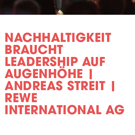
NACHHALTIGKEIT
BRAUCHT
LEADERSHIP AUF
AUGENHÖHE |
ANDREAS STREIT |
REWE
INTERNATIONAL AG