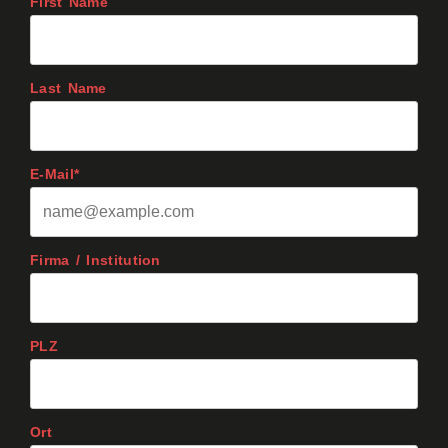
First Name
Last Name
E-Mail*
Firma / Institution
PLZ
Ort