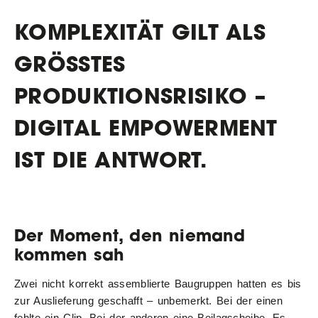
KOMPLEXITÄT GILT ALS
GRÖSSTES P
RODUKTIONSRISIKO – D
IGITAL EMPOWERMENT I
ST DIE ANTWORT.
Der Moment, den niemand
kommen sah
Zwei nicht korrekt assemblierte Baugruppen hatten es bis
zur Auslieferung geschafft – unbemerkt. Bei der einen
fehlte ein Clip. Bei der anderen eine Beilagscheibe. Es