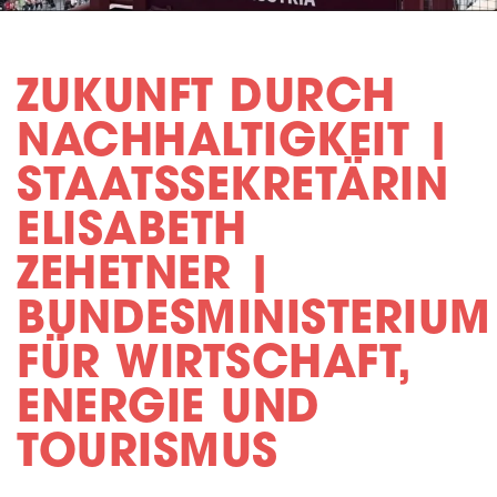
ZUKUNFT DURCH
NACHHALTIGKEIT |
STAATSSEKRETÄRIN
ELISABETH
ZEHETNER |
BUNDESMINISTERIUM
FÜR WIRTSCHAFT,
ENERGIE UND
TOURISMUS