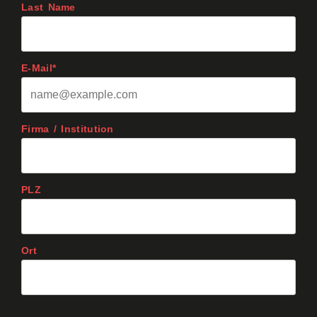
Last Name
E-Mail*
Firma / Institution
PLZ
Ort