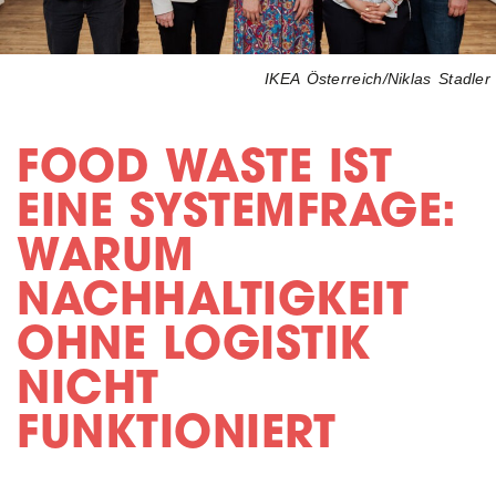
IKEA Österreich/Niklas Stadler
FOOD WASTE IST
EINE SYSTEMFRAGE:
WARUM
NACHHALTIGKEIT
OHNE LOGISTIK
NICHT
FUNKTIONIERT