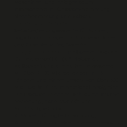
Maschinen- und Anlagenbauer,
insbesondere in Kunststoffverarbeitung,
Blechbearbeitung und Robotik.
Handover Automation
:
Selbstbedienungssysteme für Banken,
Logistik und Handel – z. B. Paketstationen
und Cash-Recycling-Systeme.
Energy Automation
: Intelligente Produkte
für Elektromobilität (z. B. KeContact
Wallboxen) und alternative Heizsysteme.
Mit über 2.100 Mitarbeitenden in 16
Ländern und einem Umsatz von über 500
Mio. Euro ist KEBA international erfolgreich.
Die Produkte zeichnen sich durch intuitive
Bedienung, hohe Qualität und
Nachhaltigkeit aus.
KEBA steht für agile Entwicklung,
Kundennähe und eine Unternehmenskultur,