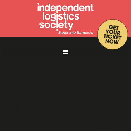
Die KEBA Group AG mit Sitz in Linz entwickelt
seit über 50 Jahren intelligente
Automatisierungslösungen. Unter dem Leitsatz
„Automation by Innovation“ gestaltet KEBA die
Lebens- und Arbeitswelt einfacher und
effizienter.
Das Unternehmen gliedert sich in drei
Geschäftsbereiche:
Industrial Automation
: Lösungen für