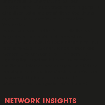
unkomplizierte Unterstützung bei der
Personalsuche. Für Bewerber:innen: Zugang zu
attraktiven Jobs und persönliche Begleitung
durch ein familiäres Team mit sozialem
Verständnis.
nuova setzt auf direkte Kommunikation auf
Augenhöhe und verzichtet bewusst auf
unnötige Bürokratie. Im Fokus stehen nicht nur
fachliche Qualifikationen, sondern auch die
menschliche Komponente – mit dem Ziel,
nachhaltige Arbeitsverhältnisse zu schaffen.
Ob Sie als Unternehmen dringend Verstärkung
benötigen oder als Bewerber:in den nächsten
Karriereschritt planen – nuova ist Ihr
professioneller, lösungsorientierter Partner.
NETWORK INSIGHTS