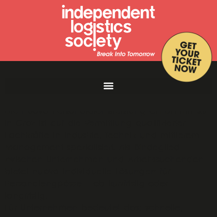
Die nuova Personaldienstleistung GmbH mit Sitz
in Graz ist auf die Vermittlung qualifizierter
Fachkräfte in Industrie, Technik und mittlerem
Management spezialisiert. Als Bindeglied
zwischen Unternehmen und Arbeitssuchenden
bietet nuova individuelle Lösungen für
Personalengpässe – ob kurzfristig oder
langfristig.
Für Unternehmen bedeutet das: schnelle,