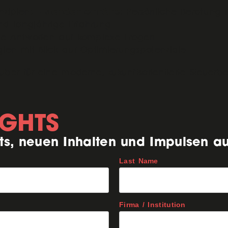
Mandantennähe
inzipien: –
: Persönliche Beratung 
nd langjährige Erfahrung
ahe Antworten auf komplexe Fragen
ien mit Blick auf Optimierungspotenziale
ber für eine moderne, zukunftsorientierte Steuerbe
IGHTS
ts, neuen Inhalten und Impulsen a
Last Name
Firma / Institution