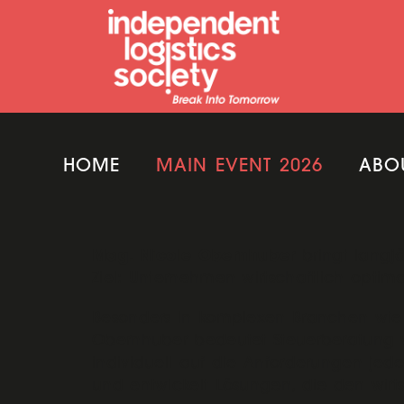
HOME
MAIN EVENT 2026
ABO
Mag. Nicole Obernhuber
bringt langjä
Ziel: Unternehmen wirtschaftlich optima
Besonders in komplexen Branchen wie d
Obernhuber bedeutet Steuerberatung weit
individuell auf die Anforderungen jede
und entwickelt Lösungen, die den wirts