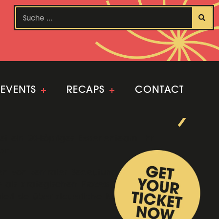
EVENTS
+
RECAPS
+
CONTACT
et ein 20-köpfiges Expertenteam. Ihr
en.
en von zentraler Bedeutung. Für Nicole
 als strategischen Prozess, der
iert sie über steuerliche Neuerungen