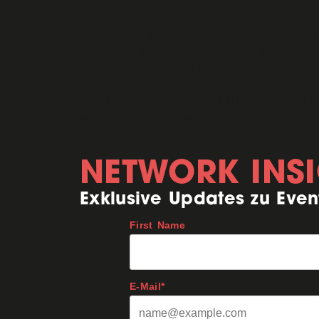
Ihre Arbeit basiert auf vier zentralen Pr
Kenntnis
–
: Tiefgehendes Fachwissen u
Klarheit
–
: Verständliche und praxisn
Proaktivität
–
: Vorausschauende Strateg
Mit diesem Ansatz steht Nicole Obernhu
Beratung hinausgeht.
NETWORK INS
Exklusive Updates zu Even
First Name
E-Mail*