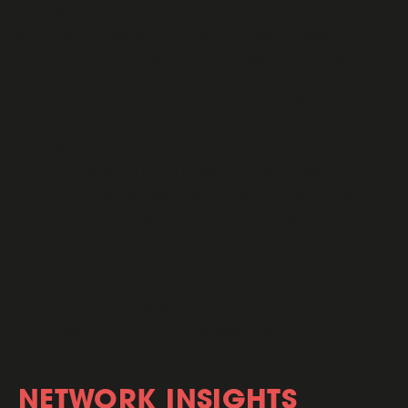
Industrie.
Das Leistungsspektrum reicht von Design und
Planung über Fertigung und Montage bis zu
digitalen Anwendungen am Point of Sale.
Jährlich realisiert Umdasch über 8.000 Projekte
weltweit – für Marken wie Harrods, Audi, SPAR
oder BILLA Corso.
Nachhaltigkeit, Digitalisierung und Design
stehen im Fokus jeder Umsetzung. Mit 1.200
Mitarbeitenden an 18 Standorten bietet
Umdasch globale Umsetzungskraft und lokale
Nähe.
Ob klassischer Ladenbau oder Omnichannel-
Strategien – Umdasch ist der Partner für
zukunftsorientierte Handelslösungen.
NETWORK INSIGHTS