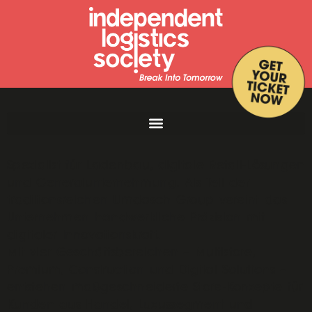
Umdasch The Store Makers ist ein globaler
Spezialist für Ladenbau, digitale Retail-Lösungen
und Generalunternehmung. Als Teil der
traditionsreichen Umdasch Group vereint das
Unternehmen handwerkliche Präzision mit
digitaler Innovationskraft.
Mit vier Geschäftsbereichen – Multistore,
Premium, Construction und Digital Solutions –
entstehen maßgeschneiderte Store-Konzepte für
Kunden aus Handel, Luxussegment und