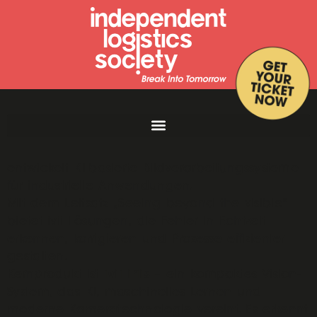
Die ivii GmbH, eine Tochter der KNAPP Gruppe,
entwickelt KI-basierte Bildverarbeitungssysteme
für industrielle Anwendungen.
Mit dem Leitsatz „Seeing beyond the visible“
bietet ivii Lösungen, die Fehler in Echtzeit
erkennen, korrigieren und Prozesse effizienter
gestalten.
ivii iriis
Kernprodukt ist
– ein kompaktes Vision-
System, das KI, maschinelles Lernen und
moderne Kameratechnologie vereint. Es erkennt