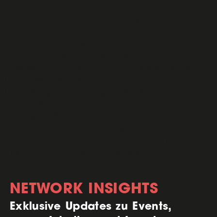
fehlerhafte Abläufe, leitet Korrekturen ein und
schließt die Lücke zwischen digitaler Planung
und realer Ausführung.
ivii smartdesk
Weitere Produkte wie der
oder
ivii photostation
die
digitalisieren manuelle
Prozesse und ermöglichen fehlerfreie Montage
und Dokumentation.
Die Lösungen sind Plug & Play-fähig,
systemoffen, einfach trainierbar und liefern
aussagekräftige KPIs.
ivii arbeitet branchenübergreifend – von
Automotive bis Healthcare – und verfolgt die
Vision einer fehlerfreien Industrie 5.0.
NETWORK INSIGHTS
Exklusive Updates zu Events,